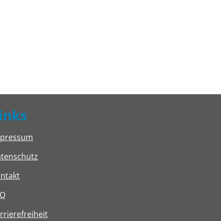
inks
mpressum
tenschutz
ntakt
AQ
rrierefreiheit