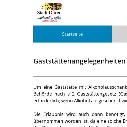
Zum Header
Zum Hauptinhalt
Zum Footer
Zum Hauptinhalt springen
Startseite
Gaststättenangelegenheiten
Beschreibung
Um eine Gaststätte mit Alkoholausschank 
Behörde nach § 2 Gaststättengesetz (Gas
erforderlich, wenn Alkohol ausgeschenkt wi
Die Erlaubnis wird auch dann benötigt,
übernommen worden ist, da eine solche Erl