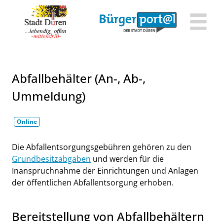
Zum Header
Zum Hauptinhalt
Zum Footer
Zum Hauptinhalt springen
Abfallbehälter (An-, Ab-,
Ummeldung)
Online
Beschreibung
Die Abfallentsorgungsgebühren gehören zu den
Grundbesitzabgaben
und werden für die
Inanspruchnahme der Einrichtungen und Anlagen
der öffentlichen Abfallentsorgung erhoben.
Bereitstellung von Abfallbehältern