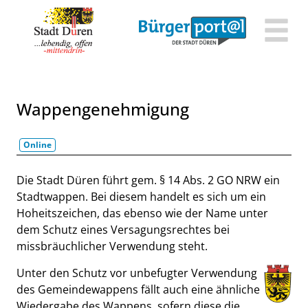
Zum Header
Zum Hauptinhalt
Zum Footer
Zum Hauptinhalt springen
Wappengenehmigung
Online
Beschreibung
Die Stadt Düren führt gem. § 14 Abs. 2 GO NRW ein
Stadtwappen. Bei diesem handelt es sich um ein
Hoheitszeichen, das ebenso wie der Name unter
dem Schutz eines Versagungsrechtes bei
missbräuchlicher Verwendung steht.
Unter den Schutz vor unbefugter Verwendung
des Gemeindewappens fällt auch eine ähnliche
Wiedergabe des Wappens, sofern diese die