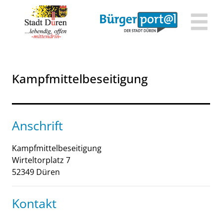
Zum Header
Zum Hauptinhalt
Zum Footer
Zum Hauptinhalt springen
Kampfmittelbeseitigung
Anschrift
Kampfmittelbeseitigung
Wirteltorplatz
7
52349
Düren
Kontakt