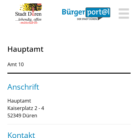
Zum Header
Zum Hauptinhalt
Zum Footer
Zum Hauptinhalt springen
Hauptamt
Kurzbezeichnung
Amt 10
Anschrift
Hauptamt
Kaiserplatz
2 - 4
52349
Düren
Kontakt