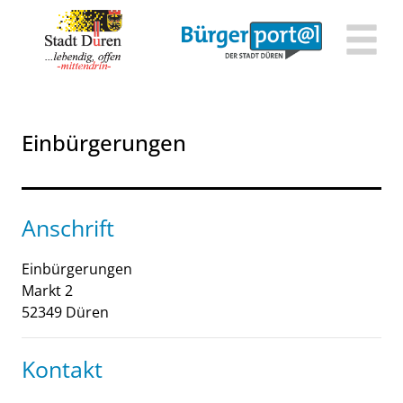
Zum Header
Zum Hauptinhalt
Zum Footer
Zum Hauptinhalt springen
Einbürgerungen
Anschrift
Einbürgerungen
Markt
2
52349
Düren
Kontakt