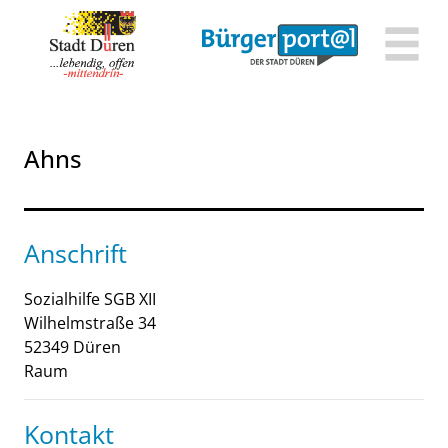
Zum Header
Zum Hauptinhalt
Zum Footer
Zum Hauptinhalt springen
Ahns
Anschrift
Sozialhilfe SGB XII
Wilhelmstraße
34
52349
Düren
Raum
Kontakt