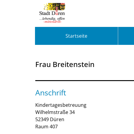
Zum Header
Zum Hauptinhalt
Zum Footer
Zum Hauptinhalt springen
Startseite
Frau Breitenstein
Anschrift
Kindertagesbetreuung
Wilhelmstraße
34
52349
Düren
Raum 407