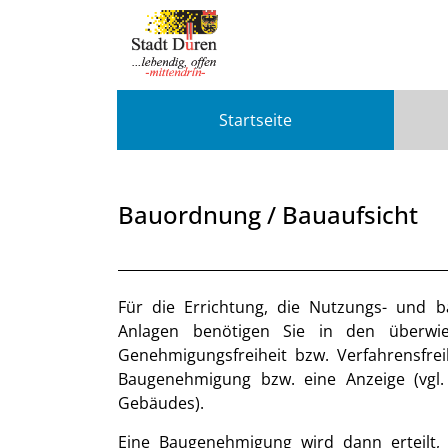
Zum Header
Zum Hauptinhalt
Zum Footer
Zum Hauptinhalt springen
Startseite
Bauordnung / Bauaufsicht
Beschreibung
Für die Errichtung, die Nutzungs- und b
Anlagen benötigen Sie in den überwieg
Genehmigungsfreiheit bzw. Verfahrensfre
Baugenehmigung bzw. eine Anzeige (vgl.
Gebäudes).
Eine Baugenehmigung wird dann erteilt,