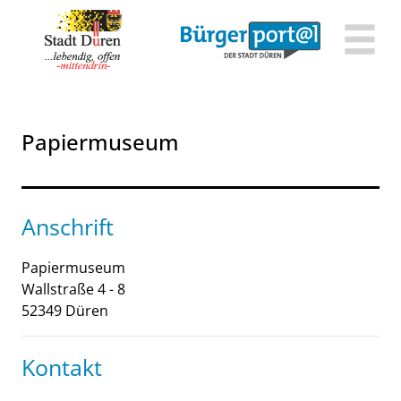
Zum Header
Zum Hauptinhalt
Zum Footer
Zum Hauptinhalt springen
Papiermuseum
Anschrift
Papiermuseum
Wallstraße
4 - 8
52349
Düren
Kontakt