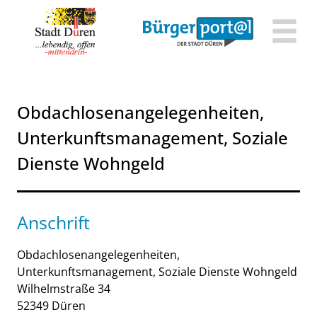
Zum Header
Zum Hauptinhalt
Zum Footer
Zum Hauptinhalt springen
Obdachlosenangelegenheiten,
Unterkunftsmanagement, Soziale
Dienste
Wohngeld
Anschrift
Obdachlosenangelegenheiten,
Unterkunftsmanagement, Soziale Dienste
Wohngeld
Wilhelmstraße
34
52349
Düren