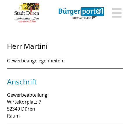
Zum Header
Zum Hauptinhalt
Zum Footer
Zum Hauptinhalt springen
Herr Martini
Gewerbeangelegenheiten
Anschrift
Gewerbeabteilung
Wirteltorplatz
7
52349
Düren
Raum