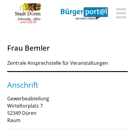
Zum Header
Zum Hauptinhalt
Zum Footer
Zum Hauptinhalt springen
Frau Bemler
Zentrale Ansprechstelle für Veranstaltungen
Anschrift
Gewerbeabteilung
Wirteltorplatz
7
52349
Düren
Raum