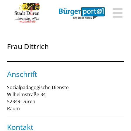
Zum Header
Zum Hauptinhalt
Zum Footer
Zum Hauptinhalt springen
Frau Dittrich
Anschrift
Sozialpädagogische Dienste
Wilhelmstraße
34
52349
Düren
Raum
Kontakt