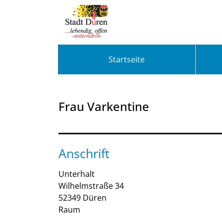
Zum Header
Zum Hauptinhalt
Zum Footer
Zum Hauptinhalt springen
Startseite
Frau Varkentine
Anschrift
Unterhalt
Wilhelmstraße
34
52349
Düren
Raum