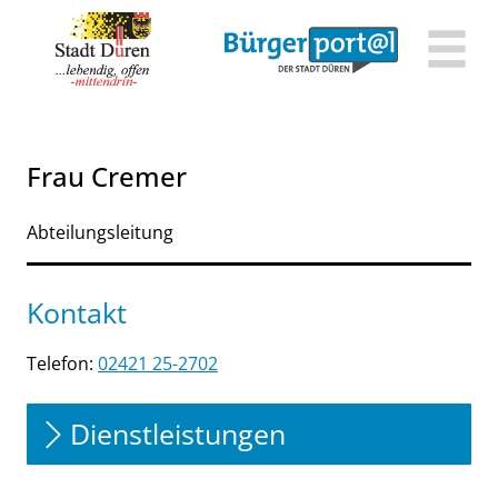
Zum Header
Zum Hauptinhalt
Zum Footer
Zum Hauptinhalt springen
Frau Cremer
Abteilungsleitung
Kontakt
Telefon:
02421 25-2702
Dienstleistungen