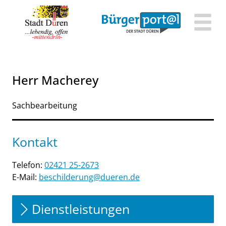
Zum Header
Zum Hauptinhalt
Zum Footer
Zum Hauptinhalt springen
Herr Macherey
Sachbearbeitung
Kontakt
Telefon:
02421 25-2673
E-Mail:
beschilderung@dueren.de
Dienstleistungen