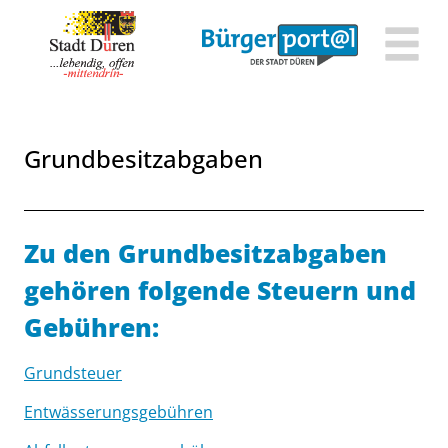
Zum Header
Zum Hauptinhalt
Zum Footer
Zum Hauptinhalt springen
Grundbesitzabgaben
Beschreibung
Zu den Grundbesitzabgaben
gehören folgende Steuern und
Gebühren:
Grundsteuer
Entwässerungsgebühren